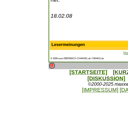
18.02.08
Lesermeinungen
[zu
© 2008 www.EBERBACH-CHANNEL.de / OMANO.de
[STARTSEITE]
[KUR
[DISKUSSION]
©2000-2025 maxxweb
[IMPRESSUM]
[D