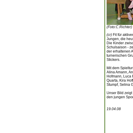
(Foto:C.Richter)
(cr)
Fit für akti
Jungen, die heut
Die Kinder zwis
Schulsaison - z
der erhaltenen 
turnerischen Gr
Stickers.
Mit dem Spieltu
Alina Amann, Ann
Hofmann, Luca R
Quarta, Kira Ho
Stumpf, Selina G
Unser Bild zeigt
den jungen Spor
19.04.08