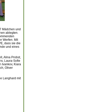
 27 Mädchen und
chen ablegten.
 kommenden
r Werfen. Mit
E, dass sie die
unde und eines
, Alina Probst,
hs, Laura-Sofie
 Ivankov, Kiara
ch, Oliver
ine Langhard mit