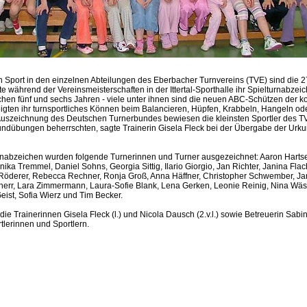
ven Sport in den einzelnen Abteilungen des Eberbacher Turnvereins (TVE) sind die
e während der Vereinsmeisterschaften in der Ittertal-Sporthalle ihr Spielturnabzei
chen fünf und sechs Jahren - viele unter ihnen sind die neuen ABC-Schützen der
eigten ihr turnsportliches Können beim Balancieren, Hüpfen, Krabbeln, Hangeln ode
Auszeichnung des Deutschen Turnerbundes bewiesen die kleinsten Sportler des TV
undübungen beherrschten, sagte Trainerin Gisela Fleck bei der Übergabe der Urk
rnabzeichen wurden folgende Turnerinnen und Turner ausgezeichnet: Aaron Hartsell
ika Tremmel, Daniel Sohns, Georgia Sittig, Ilario Giorgio, Jan Richter, Janina Flac
öderer, Rebecca Rechner, Ronja Groß, Anna Häffner, Christopher Schwember, Jan
fherr, Lara Zimmermann, Laura-Sofie Blank, Lena Gerken, Leonie Reinig, Nina Wäs
eist, Sofia Wierz und Tim Becker.
 die Trainerinnen Gisela Fleck (l.) und Nicola Dausch (2.v.l.) sowie Betreuerin Sab
tlerinnen und Sportlern.