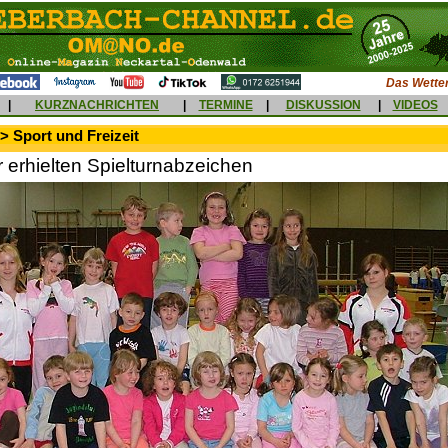
Das Wetter
|
KURZNACHRICHTEN
|
TERMINE
|
DISKUSSION
|
VIDEOS
> Sport und Freizeit
 erhielten Spielturnabzeichen