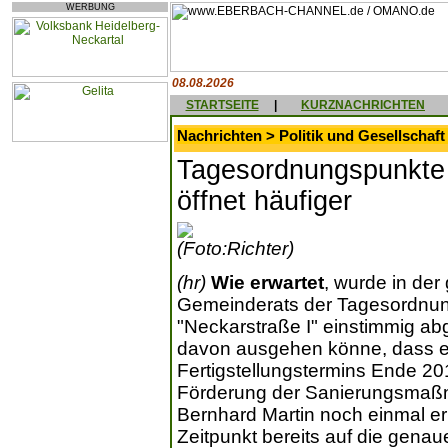
WERBUNG
08.08.2026
STARTSEITE
|
KURZNACHRICHTEN
Nachrichten > Politik und Gesellschaft
Tagesordnungspunkte 
öffnet häufiger
(Foto:Richter)
(hr)
Wie erwartet
, wurde in der
Gemeinderats der Tagesordnun
"Neckarstraße I" einstimmig abge
davon ausgehen könne, dass e
Fertigstellungstermins Ende 201
Förderung der Sanierungsmaßn
Bernhard Martin noch einmal erl
Zeitpunkt bereits auf die gena