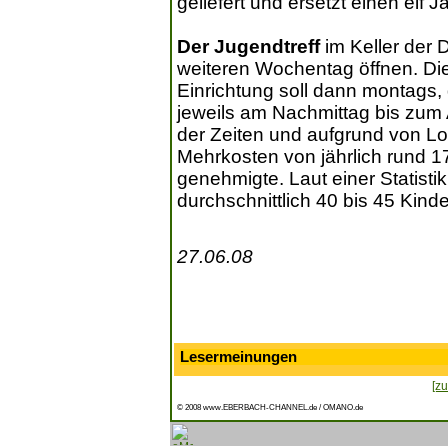
geliefert und ersetzt einen elf J
Der Jugendtreff
im Keller der 
weiteren Wochentag öffnen. Die 
Einrichtung soll dann montags,
jeweils am Nachmittag bis zum 
der Zeiten und aufgrund von L
Mehrkosten von jährlich rund 1
genehmigte. Laut einer Statist
durchschnittlich 40 bis 45 Kind
27.06.08
Lesermeinungen
[zu
© 2008 www.EBERBACH-CHANNEL.de / OMANO.de