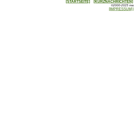
[STARTSEITE]
[KURZNACHRICHTEN]
©2000-2025 maxx
[IMPRESSUM]