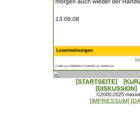
morgen auch wieder der Handw
13.09.08
Lesermeinungen
[zu
© 2008 www.EBERBACH-CHANNEL.de / OMANO.de
[STARTSEITE]
[KUR
[DISKUSSION]
©2000-2025 maxxweb
[IMPRESSUM]
[D