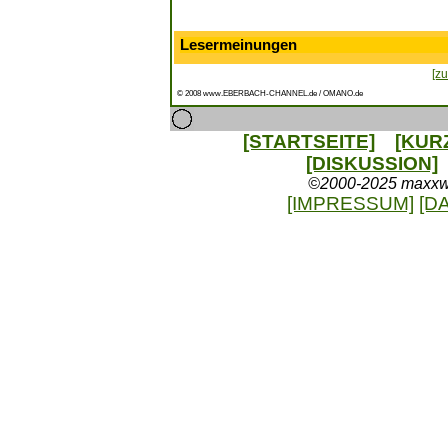
Lesermeinungen
[zu
© 2008 www.EBERBACH-CHANNEL.de / OMANO.de
[STARTSEITE]
[KUR
[DISKUSSION]
©2000-2025 maxxweb
[IMPRESSUM]
[D