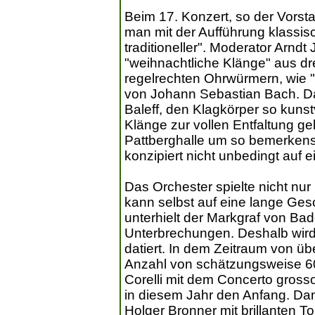
Beim 17. Konzert, so der Vorst
man mit der Aufführung klassis
traditioneller". Moderator Arnd
"weihnachtliche Klänge" aus dre
regelrechten Ohrwürmern, wie "A
von Johann Sebastian Bach. Da
Baleff, den Klagkörper so kunst
Klänge zur vollen Entfaltung ge
Pattberghalle um so bemerkensw
konzipiert nicht unbedingt auf e
Das Orchester spielte nicht nur
kann selbst auf eine lange Ges
unterhielt der Markgraf von Bad
Unterbrechungen. Deshalb wird 
datiert. In dem Zeitraum von ü
Anzahl von schätzungsweise 6
Corelli mit dem Concerto gross
in diesem Jahr den Anfang. Da
Holger Bronner mit brillanten 