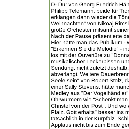
D- Dur von Georg Friedrich Hä
Philipp Telemann, beide für Tr
erklangen dann wieder die Tön
Weihnachten" von Nikoaj Rimsk
große Orchester mitsamt seine
Nach der Pause präsentierte d
Hier hätte man das Publikum - 
"Erkennen Sie die Melodie" - i
los mit der Ouvertüre zu "Donn
musikalischer Leckerbissen und
Sendung, nicht zuletzt deshalb,
abverlangt. Weitere Dauerbrenne
Seele sein" von Robert Stolz,
einer Sally Stevens, hätte man
Medley aus "Der Vogelhändler" v
Ohrwürmern wie "Schenkt man si
Christel von der Post". Und wo w
Pfalz, Gott erhalts" besser in
tatsächlich in der Kurpfalz. Sc
Applaus nicht bis zum Ende ge