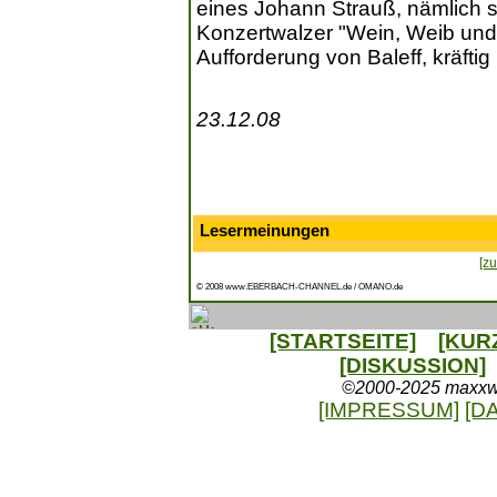
eines Johann Strauß, nämlich s
Konzertwalzer "Wein, Weib un
Aufforderung von Baleff, kräftig
23.12.08
Lesermeinungen
[zu
© 2008 www.EBERBACH-CHANNEL.de / OMANO.de
[STARTSEITE]
[KUR
[DISKUSSION]
©2000-2025 maxxweb
[IMPRESSUM]
[D