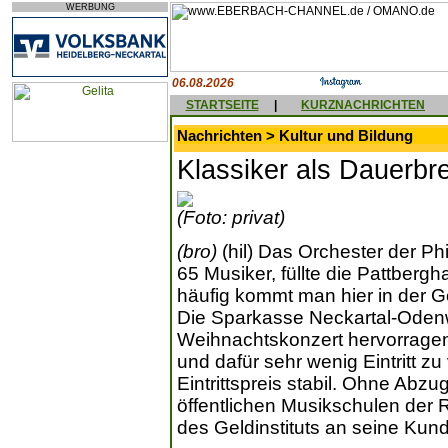
WERBUNG
06.08.2026
STARTSEITE
|
KURZNACHRICHTEN
Nachrichten > Kultur und Bildung
Klassiker als Dauerbr
(Foto: privat)
(bro)
(hil) Das Orchester der P
65 Musiker, füllte die Pattbergha
häufig kommt man hier in der 
Die Sparkasse Neckartal-Odenwal
Weihnachtskonzert hervorragen
und dafür sehr wenig Eintritt zu
Eintrittspreis stabil. Ohne Ab
öffentlichen Musikschulen der 
des Geldinstituts an seine Kun