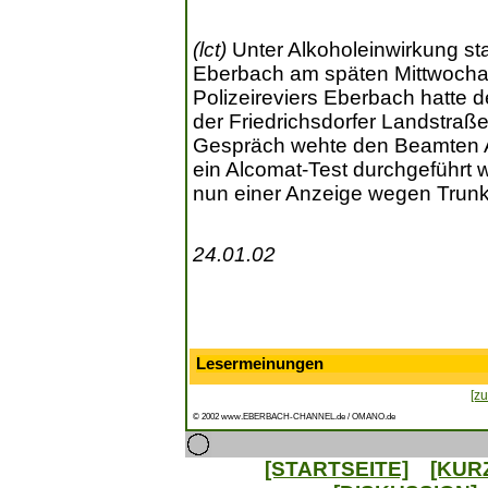
(lct)
Unter Alkoholeinwirkung sta
Eberbach am späten Mittwocha
Polizeireviers Eberbach hatte 
der Friedrichsdorfer Landstraße
Gespräch wehte den Beamten A
ein Alcomat-Test durchgeführt 
nun einer Anzeige wegen Trunk
24.01.02
Lesermeinungen
[zu
© 2002 www.EBERBACH-CHANNEL.de / OMANO.de
[STARTSEITE]
[KUR