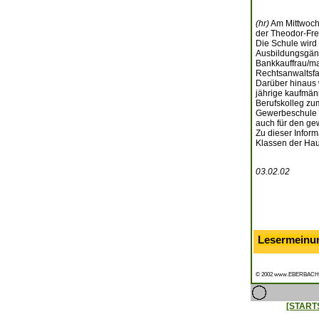
(hr)
Am Mittwoch,
der Theodor-Fre
Die Schule wird
Ausbildungsgäng
Bankkauffrau/ma
Rechtsanwaltsfac
Darüber hinaus w
jährige kaufmänn
Berufskolleg zum
Gewerbeschule E
auch für den ge
Zu dieser Inform
Klassen der Hau
03.02.02
Lesermeinu
© 2002 www.EBERBACH
[START