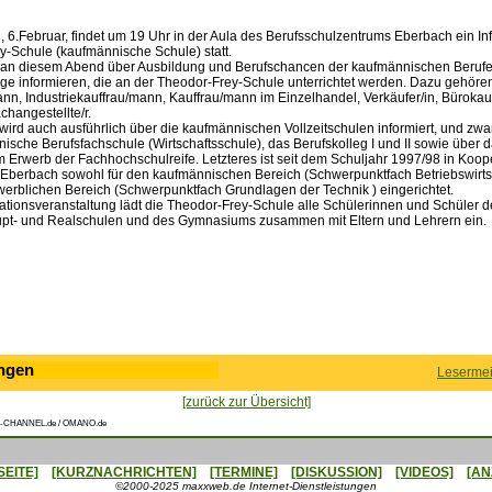
 6.Februar, findet um 19 Uhr in der Aula des Berufsschulzentrums Eberbach ein I
y-Schule (kaufmännische Schule) statt.
 an diesem Abend über Ausbildung und Berufschancen der kaufmännischen Beruf
e informieren, die an der Theodor-Frey-Schule unterrichtet werden. Dazu gehören
nn, Industriekauffrau/mann, Kauffrau/mann im Einzelhandel, Verkäufer/in, Büroka
hangestellte/r.
ird auch ausführlich über die kaufmännischen Vollzeitschulen informiert, und zwar
ische Berufsfachschule (Wirtschaftsschule), das Berufskolleg I und II sowie über d
 Erwerb der Fachhochschulreife. Letzteres ist seit dem Schuljahr 1997/98 in Koope
berbach sowohl für den kaufmännischen Bereich (Schwerpunktfach Betriebswirtsch
werblichen Bereich (Schwerpunktfach Grundlagen der Technik ) eingerichtet.
ationsveranstaltung lädt die Theodor-Frey-Schule alle Schülerinnen und Schüler der
pt- und Realschulen und des Gymnasiums zusammen mit Eltern und Lehrern ein.
ngen
Lesermei
[zurück zur Übersicht]
-CHANNEL.de / OMANO.de
SEITE]
[KURZNACHRICHTEN]
[TERMINE]
[DISKUSSION]
[VIDEOS]
[AN
©2000-2025 maxxweb.de Internet-Dienstleistungen