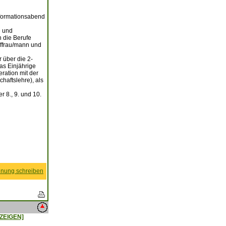
nformationsabend
e und
 die Berufe
uffrau/mann und
 über die 2-
as Einjährige
ration mit der
aftslehre), als
 8., 9. und 10.
nung schreiben
ZEIGEN]