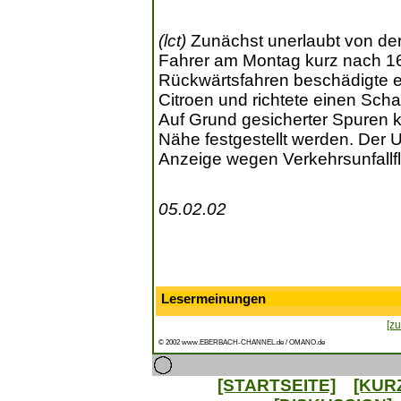
(lct)
Zunächst unerlaubt von der U
Fahrer am Montag kurz nach 16
Rückwärtsfahren beschädigte 
Citroen und richtete einen Sc
Auf Grund gesicherter Spuren k
Nähe festgestellt werden. Der U
Anzeige wegen Verkehrsunfallf
05.02.02
Lesermeinungen
[zu
© 2002 www.EBERBACH-CHANNEL.de / OMANO.de
[STARTSEITE]
[KUR