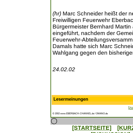
(hr)
Marc Schneider heißt der n
Freiwilligen Feuerwehr Eberbac
Bürgermeister Bernhard Martin 
eingeführt, nachdem der Geme
Feuerwehr-Abteilungsversamml
Damals hatte sich Marc Schneid
Wahlgang gegen den bisherige
24.02.02
Lesermeinungen
[zu
© 2002 www.EBERBACH-CHANNEL.de / OMANO.de
[STARTSEITE]
[KUR