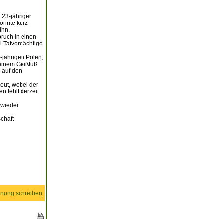
 23-jähriger
konnte kurz
ihn.
ruch in einen
ei Tatverdächtige
-jährigen Polen,
t einem Geißfuß
 auf den
neut, wobei der
 fehlt derzeit
 wieder
schaft
nung schreiben