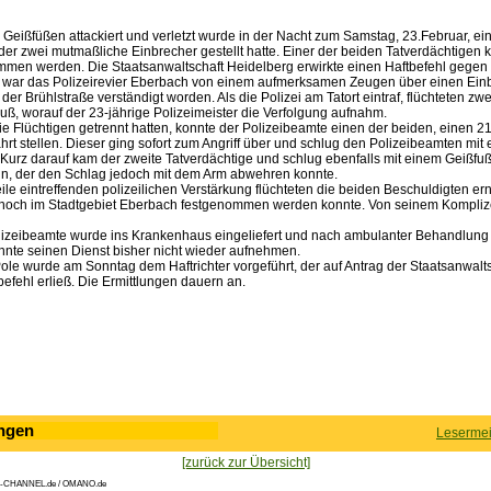
 Geißfüßen attackiert und verletzt wurde in der Nacht zum Samstag, 23.Februar, ein
der zwei mutmaßliche Einbrecher gestellt hatte. Einer der beiden Tatverdächtigen 
mmen werden. Die Staatsanwaltschaft Heidelberg erwirkte einen Haftbefehl gegen 
 war das Polizeirevier Eberbach von einem aufmerksamen Zeugen über einen Einb
er Brühlstraße verständigt worden. Als die Polizei am Tatort eintraf, flüchteten zw
uß, worauf der 23-jährige Polizeimeister die Verfolgung aufnahm.
e Flüchtigen getrennt hatten, konnte der Polizeibeamte einen der beiden, einen 21
ahrt stellen. Dieser ging sofort zum Angriff über und schlug den Polizeibeamten mi
Kurz darauf kam der zweite Tatverdächtige und schlug ebenfalls mit einem Geißfuß
ein, der den Schlag jedoch mit dem Arm abwehren konnte.
eile eintreffenden polizeilichen Verstärkung flüchteten die beiden Beschuldigten er
 noch im Stadtgebiet Eberbach festgenommen werden konnte. Von seinem Komplizen
olizeibeamte wurde ins Krankenhaus eingeliefert und nach ambulanter Behandlung
onnte seinen Dienst bisher nicht wieder aufnehmen.
ole wurde am Sonntag dem Haftrichter vorgeführt, der auf Antrag der Staatsanwalt
efehl erließ. Die Ermittlungen dauern an.
ngen
Lesermei
[zurück zur Übersicht]
-CHANNEL.de / OMANO.de