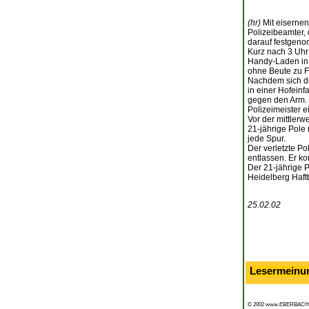
(hr)
Mit eisernen
Polizeibeamter, 
darauf festgeno
Kurz nach 3 Uhr
Handy-Laden in d
ohne Beute zu F
Nachdem sich di
in einer Hofeinf
gegen den Arm. 
Polizeimeister 
Vor der mittlerw
21-jährige Pole
jede Spur.
Der verletzte P
entlassen. Er k
Der 21-jährige P
Heidelberg Haftb
25.02.02
Lesermeinu
© 2002 www.EBERBACH