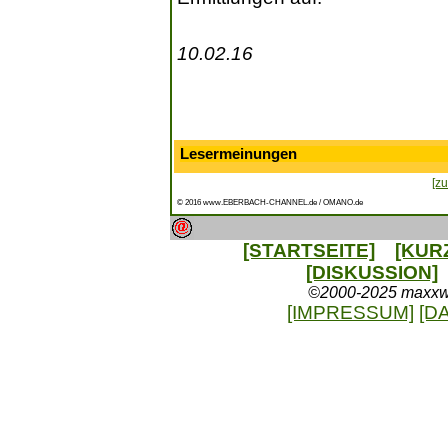
10.02.16
Lesermeinungen
[zu
© 2016 www.EBERBACH-CHANNEL.de / OMANO.de
[STARTSEITE]
[KUR
[DISKUSSION]
©2000-2025 maxxweb
[IMPRESSUM]
[D