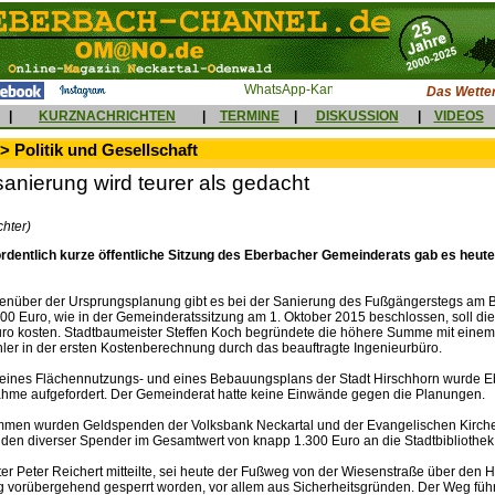
Das Wetter
|
KURZNACHRICHTEN
|
TERMINE
|
DISKUSSION
|
VIDEOS
> Politik und Gesellschaft
anierung wird teurer als gedacht
chter)
rdentlich kurze öffentliche Sitzung des Eberbacher Gemeinderats gab es heut
nüber der Ursprungsplanung gibt es bei der Sanierung des Fußgängerstegs am 
0.000 Euro, wie in der Gemeinderatssitzung am 1. Oktober 2015 beschlossen, soll 
ro kosten. Stadtbaumeister Steffen Koch begründete die höhere Summe mit einem
ler in der ersten Kostenberechnung durch das beauftragte Ingenieurbüro.
eines Flächennutzungs- und eines Bebauungsplans der Stadt Hirschhorn wurde E
ahme aufgefordert. Der Gemeinderat hatte keine Einwände gegen die Planungen.
men wurden Geldspenden der Volksbank Neckartal und der Evangelischen Kirc
en diverser Spender im Gesamtwert von knapp 1.300 Euro an die Stadtbibliothek
er Peter Reichert mitteilte, sei heute der Fußweg von der Wiesenstraße über den
vorübergehend gesperrt worden, vor allem aus Sicherheitsgründen. Der Weg führt