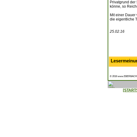
Privatgrund der 
könne, so Reiche
Mit einer Dauer 
die eigentliche
25.02.16
Lesermeinu
© 2016 www.EBERBACH
[START