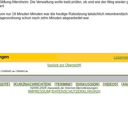
Stiftung Altersheim. Die Verwaltung wolle bald prüfen, ob und wie der Weg wieder 
rt.
von nur 19 Minuten Minuten war die heutige Ratssitzung tatsächlich rekordverdächt
 Tagesordnung schon nach zehn Minuten abgearbeitet war.
ngen
Lesermei
[zurück zur Übersicht]
-CHANNEL.de / OMANO.de
SEITE]
[KURZNACHRICHTEN]
[TERMINE]
[DISKUSSION]
[VIDEOS]
[AN
©2000-2025 maxxweb.de Internet-Dienstleistungen
[IMPRESSUM]
[DATENSCHUTZERKLÄRUNG]