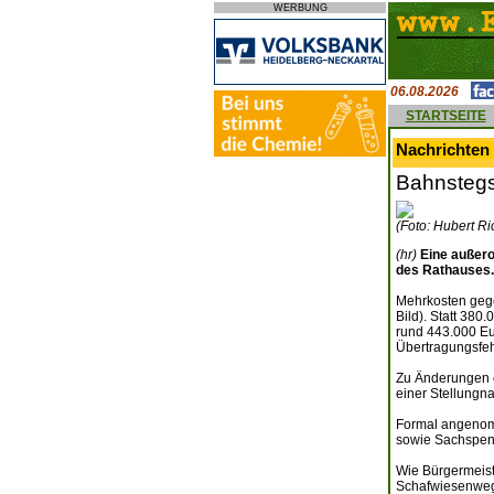
WERBUNG
06.08.2026
STARTSEITE
Nachrichten 
Bahnstegs
(Foto: Hubert Ri
(hr)
Eine außero
des Rathauses.
Mehrkosten gege
Bild). Statt 38
rund 443.000 Eu
Übertragungsfeh
Zu Änderungen 
einer Stellungn
Formal angenom
sowie Sachspend
Wie Bürgermeist
Schafwiesenweg 