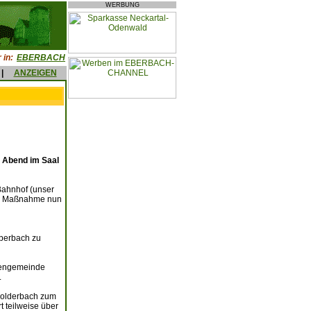
WERBUNG
 in:
EBERBACH
|
ANZEIGEN
e Abend im Saal
Bahnhof (unser
die Maßnahme nun
berbach zu
hengemeinde
.
 Holderbach zum
 teilweise über