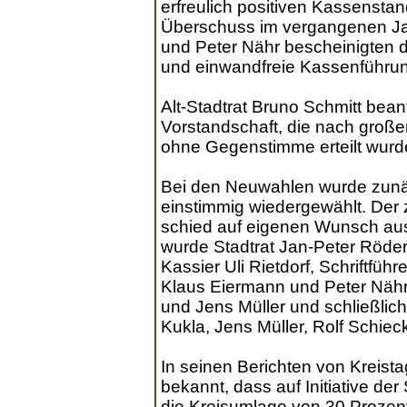
erfreulich positiven Kassenstan
Überschuss im vergangenen Ja
und Peter Nähr bescheinigten
und einwandfreie Kassenführu
Alt-Stadtrat Bruno Schmitt bea
Vorstandschaft, die nach großem 
ohne Gegenstimme erteilt wurd
Bei den Neuwahlen wurde zunäc
einstimmig wiedergewählt. Der 
schied auf eigenen Wunsch aus
wurde Stadtrat Jan-Peter Röder
Kassier Uli Rietdorf, Schriftfü
Klaus Eiermann und Peter Nähr.
und Jens Müller und schließlich
Kukla, Jens Müller, Rolf Schie
In seinen Berichten von Kreist
bekannt, dass auf Initiative de
die Kreisumlage von 30 Prozent