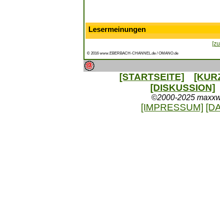
Lesermeinungen
[zu
© 2016 www.EBERBACH-CHANNEL.de / OMANO.de
[STARTSEITE]
[KUR
[DISKUSSION]
©2000-2025 maxxweb
[IMPRESSUM]
[D