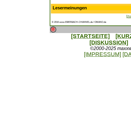
Lesermeinungen
[zu
© 2016 www.EBERBACH-CHANNEL.de / OMANO.de
[STARTSEITE]
[KUR
[DISKUSSION]
©2000-2025 maxxweb
[IMPRESSUM]
[D