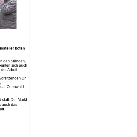
ssteller boten
an den Ständen,
onnten sich auch
der Arbeit
vorsitzenden Dr.
g.
artal-Odenwald.
statt. Der Markt
s auch das
tt.