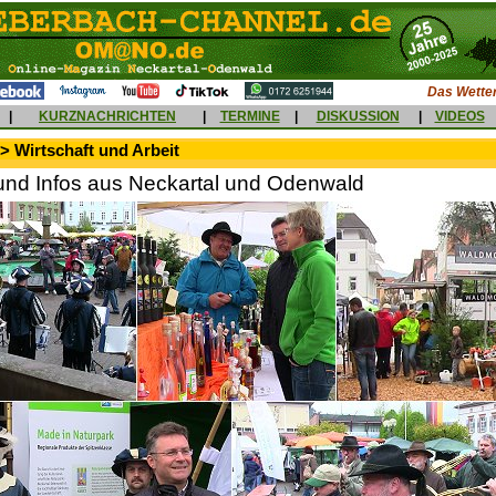
Das Wetter
|
KURZNACHRICHTEN
|
TERMINE
|
DISKUSSION
|
VIDEOS
> Wirtschaft und Arbeit
und Infos aus Neckartal und Odenwald