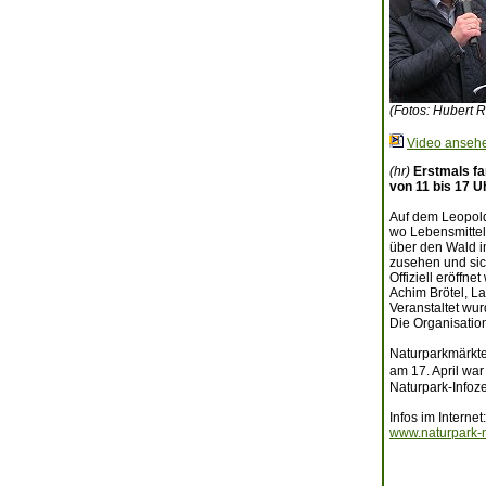
(Fotos: Hubert R
Video anseh
(hr)
Erstmals fa
von 11 bis 17 U
Auf dem Leopold
wo Lebensmittel
über den Wald i
zusehen und sich
Offiziell eröffn
Achim Brötel, L
Veranstaltet wu
Die Organisatio
Naturparkmärkte
am 17. April wa
Naturpark-Infoze
Infos im Internet:
www.naturpark-