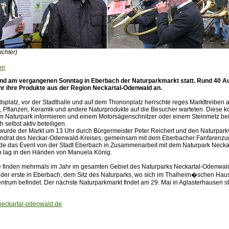
ichter)
en
nd am vergangenen Sonntag in Eberbach der Naturparkmarkt statt. Rund 40 Au
hr ihre Produkte aus der Region Neckartal-Odenwald an.
splatz, vor der Stadthalle und auf dem Thononplatz herrschte reges Markttreiben 
, Pflanzen, Keramik und andere Naturprodukte auf die Besucher warteten. Diese k
m Naturpark informieren und einem Motorsägenschnitzer oder einem Steinmetz bei 
 selbst aktiv beteiligen.
et wurde der Markt um 13 Uhr durch Bürgermeister Peter Reichert und den Naturpark
andrat des Neckar-Odenwald-Kreises, gemeinsam mit dem Eberbacher Fanfarenzu
rde das Event von der Stadt Eberbach in Zusammenarbeit mit dem Naturpark Neck
n lag in den Händen von Manuela König.
 finden mehrmals im Jahr im gesamten Gebiet des Naturparks Neckartal-Odenwald 
r der erste in Eberbach, dem Sitz des Naturparks, wo sich im Thalheim�schen Hau
ntrum befindet. Der nächste Naturparkmarkt findet am 29. Mai in Aglasterhausen sta
neckartal-odenwald.de