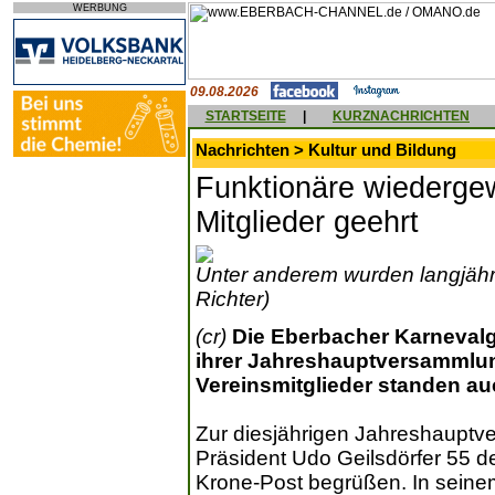
WERBUNG
09.08.2026
STARTSEITE
|
KURZNACHRICHTEN
Nachrichten > Kultur und Bildung
Funktionäre wiedergew
Mitglieder geehrt
Unter anderem wurden langjähri
Richter)
(cr)
Die Eberbacher Karnevalg
ihrer Jahreshauptversammlun
Vereinsmitglieder standen a
Zur diesjährigen Jahreshaupt
Präsident Udo Geilsdörfer 55 d
Krone-Post begrüßen. In seinem 