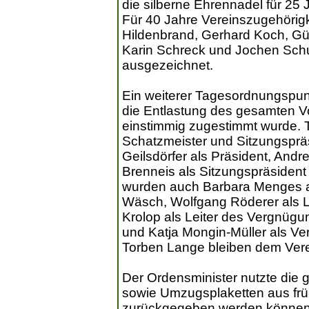
die silberne Ehrennadel für 25 J
Für 40 Jahre Vereinszugehörig
Hildenbrand, Gerhard Koch, Günt
Karin Schreck und Jochen Schu
ausgezeichnet.
Ein weiterer Tagesordnungspun
die Entlastung des gesamten V
einstimmig zugestimmt wurde.
Schatzmeister und Sitzungsprä
Geilsdörfer als Präsident, Andr
Brenneis als Sitzungspräsident i
wurden auch Barbara Menges al
Wäsch, Wolfgang Röderer als 
Krolop als Leiter des Vergnüg
und Katja Mongin-Müller als Ve
Torben Lange bleiben dem Verei
Der Ordensminister nutzte die g
sowie Umzugsplaketten aus fr
zurückgegeben werden können. 