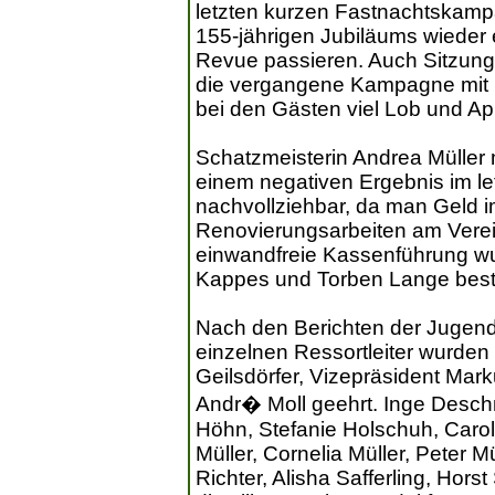
letzten kurzen Fastnachtskampa
155-jährigen Jubiläums wieder e
Revue passieren. Auch Sitzung
die vergangene Kampagne mit ih
bei den Gästen viel Lob und A
Schatzmeisterin Andrea Müller
einem negativen Ergebnis im let
nachvollziehbar, da man Geld i
Renovierungsarbeiten am Verei
einwandfreie Kassenführung wu
Kappes und Torben Lange bestä
Nach den Berichten der Jugendle
einzelnen Ressortleiter wurden 
Geilsdörfer, Vizepräsident Mar
Andr� Moll geehrt. Inge Deschn
Höhn, Stefanie Holschuh, Carol
Müller, Cornelia Müller, Peter 
Richter, Alisha Safferling, Hors