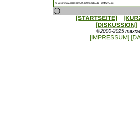
© 2016 www.EBERBACH-CHANNEL.de / OMANO.de
[STARTSEITE]
[KUR
[DISKUSSION]
©2000-2025 maxxweb
[IMPRESSUM]
[D