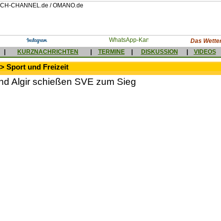
Das Wetter
|
KURZNACHRICHTEN
|
TERMINE
|
DISKUSSION
|
VIDEOS
> Sport und Freizeit
nd Algir schießen SVE zum Sieg