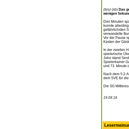
(bro)
(sb)
Das ge
wenigen Sekunde
Drei Minuten sp
konnte allerding
gefährlichsten S
verwandelte Bur
Vor der Pause sp
Kasten der Gäste
In der zweiten H
spielerische Üb
Joho stand Serda
Spielertrainer G
und 73. Minute d
Nach dem 5:2-Aus
dem SVE für die
Die SG Mittleres
19.09.16
Lesermeinu