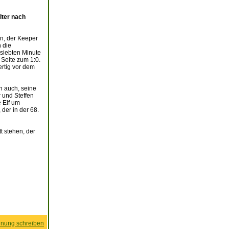
lter nach
n, der Keeper
 die
 siebten Minute
 Seite zum 1:0.
ertig vor dem
n auch, seine
 und Steffen
e Elf um
der in der 68.
t stehen, der
nung schreiben