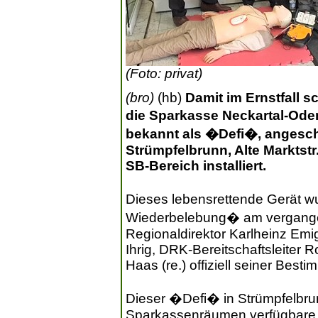
(Foto: privat)
(bro)
(hb)
Damit im Ernstfall s
die Sparkasse Neckartal-Oden
bekannt als �Defi�, angescha
Strümpfelbrunn, Alte Marktstr
SB-Bereich installiert.
Dieses lebensrettende Gerät 
Wiederbelebung� am vergange
Regionaldirektor Karlheinz Emig 
Ihrig, DRK-Bereitschaftsleiter
Haas (re.) offiziell seiner Bes
Dieser �Defi� in Strümpfelbrunn
Sparkassenräumen verfügbare u