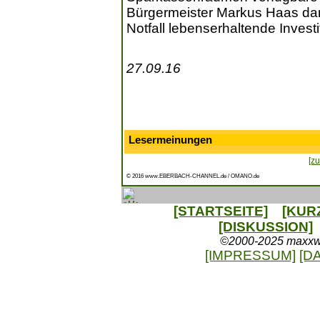
Bürgermeister Markus Haas da
Notfall lebenserhaltende Inves
27.09.16
Lesermeinungen
[zu
© 2016 www.EBERBACH-CHANNEL.de / OMANO.de
[STARTSEITE]
[KUR
[DISKUSSION]
©2000-2025 maxxweb
[IMPRESSUM]
[D