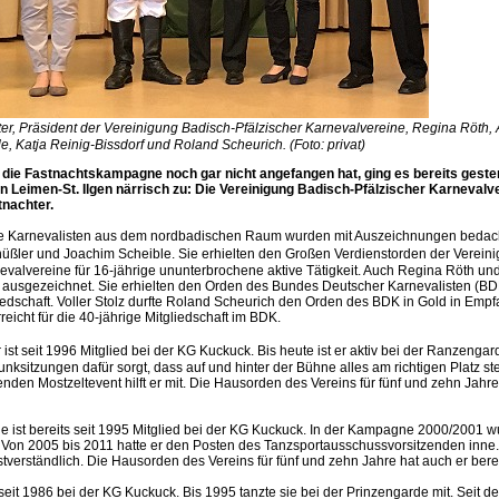
er, Präsident der Vereinigung Badisch-Pfälzischer Karnevalvereine, Regina Röth,
, Katja Reinig-Bissdorf und Roland Scheurich. (Foto: privat)
die Fastnachtskampagne noch gar nicht angefangen hat, ging es bereits gester
in Leimen-St. Ilgen närrisch zu: Die Vereinigung Badisch-Pfälzischer Karnevalv
tnachter.
ve Karnevalisten aus dem nordbadischen Raum wurden mit Auszeichnungen bedach
ßler und Joachim Scheible. Sie erhielten den Großen Verdienstorden der Verein
evalvereine für 16-jährige ununterbrochene aktive Tätigkeit. Auch Regina Röth und
 ausgezeichnet. Sie erhielten den Orden des Bundes Deutscher Karnevalisten (BDK)
liedschaft. Voller Stolz durfte Roland Scheurich den Orden des BDK in Gold in Em
reicht für die 40-jährige Mitgliedschaft im BDK.
st seit 1996 Mitglied bei der KG Kuckuck. Bis heute ist er aktiv bei der Ranzengarde
ksitzungen dafür sorgt, dass auf und hinter der Bühne alles am richtigen Platz st
ndenden Mostzeltevent hilft er mit. Die Hausorden des Vereins für fünf und zehn Jahre
e ist bereits seit 1995 Mitglied bei der KG Kuckuck. In der Kampagne 2000/2001 
. Von 2005 bis 2011 hatte er den Posten des Tanzsportausschussvorsitzenden inne.
bstverständlich. Die Hausorden des Vereins für fünf und zehn Jahre hat auch er berei
seit 1986 bei der KG Kuckuck. Bis 1995 tanzte sie bei der Prinzengarde mit. Seit