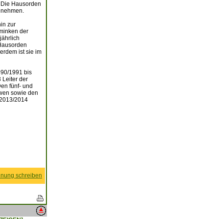
t. Die Hausorden
g nehmen.
hin zur
hminken der
jährlich
n Hausorden
rdem ist sie im
990/1991 bis
 Leiter der
Den fünf- und
öwen sowie den
e 2013/2014
nung schreiben