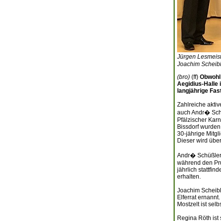
Jürgen Lesmeist
Joachim Scheible
(bro)
(ff)
Obwohl 
Aegidius-Halle 
langjährige Fas
Zahlreiche akti
auch Andr� Schü
Pfälzischer Karn
Bissdorf wurden
30-jährige Mitg
Dieser wird über
Andr� Schüßler i
während den Prun
jährlich stattfi
erhalten.
Joachim Scheibl
Elferrat ernannt
Mostzelt ist sel
Regina Röth ist 