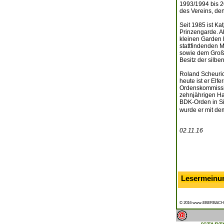
1993/1994 bis 20
des Vereins, de
Seit 1985 ist Ka
Prinzengarde. A
kleinen Garden b
stattfindenden M
sowie dem Große
Besitz der silb
Roland Scheuric
heute ist er Elf
Ordenskommission
zehnjährigen H
BDK-Orden in Si
wurde er mit d
02.11.16
Lesermeinu
© 2016 www.EBERBACH