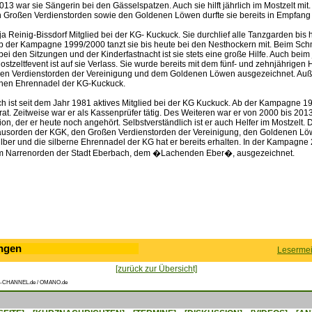
13 war sie Sängerin bei den Gässelspatzen. Auch sie hilft jährlich im Mostzelt mi
n Großen Verdienstorden sowie den Goldenen Löwen durfte sie bereits in Empfan
tja Reinig-Bissdorf Mitglied bei der KG- Kuckuck. Sie durchlief alle Tanzgarden bis 
b der Kampagne 1999/2000 tanzt sie bis heute bei den Nesthockern mit. Beim Sc
ei den Sitzungen und der Kinderfastnacht ist sie stets eine große Hilfe. Auch beim 
ostzeltfevent ist auf sie Verlass. Sie wurde bereits mit dem fünf- und zehnjährige
n Verdienstorden der Vereinigung und dem Goldenen Löwen ausgezeichnet. Auße
ernen Ehrennadel der KG-Kuckuck.
h ist seit dem Jahr 1981 aktives Mitglied bei der KG Kuckuck. Ab der Kampagne 1
errat. Zeitweise war er als Kassenprüfer tätig. Des Weiteren war er von 2000 bis 2013
, der er heute noch angehört. Selbstverständlich ist er auch Helfer im Mostzelt. 
ausorden der KGK, den Großen Verdienstorden der Vereinigung, den Goldenen L
lber und die silberne Ehrennadel der KG hat er bereits erhalten. In der Kampagn
em Narrenorden der Stadt Eberbach, dem �Lachenden Eber�, ausgezeichnet.
ngen
Lesermei
[zurück zur Übersicht]
-CHANNEL.de / OMANO.de