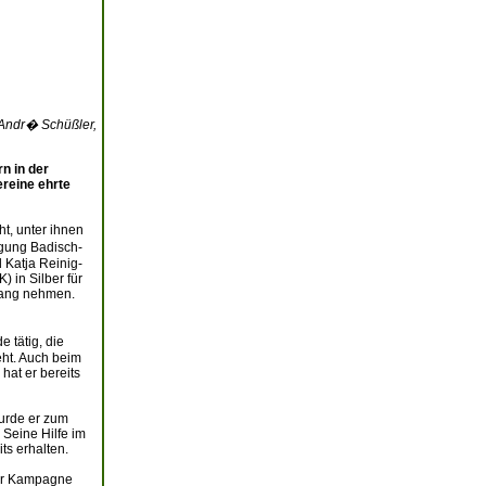
 Andr� Schüßler,
n in der
ereine ehrte
t, unter ihnen
igung Badisch-
 Katja Reinig-
 in Silber für
pfang nehmen.
 tätig, die
eht. Auch beim
 hat er bereits
wurde er zum
 Seine Hilfe im
ts erhalten.
 der Kampagne