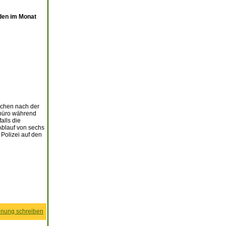
rden im Monat
ochen nach der
rbüro während
alls die
Ablauf von sechs
Polizei auf den
nung schreiben