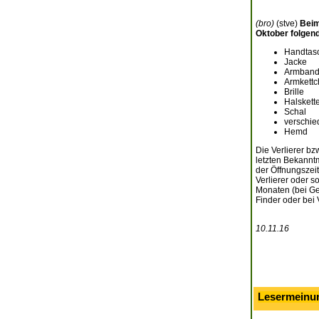
(bro)
(stve)
Beim
Oktober folgen
Handtas
Jacke
Armband
Armkett
Brille
Halskett
Schal
verschie
Hemd
Die Verlierer b
letzten Bekann
der Öffnungszei
Verlierer oder s
Monaten (bei Ge
Finder oder bei
10.11.16
Lesermeinu