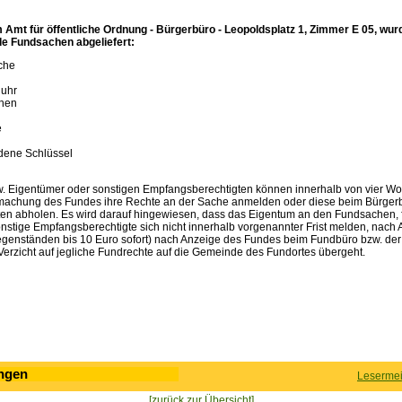
 Amt für öffentliche Ordnung - Bürgerbüro - Leopoldsplatz 1, Zimmer E 05, wu
de Fundsachen abgeliefert:
che
uhr
chen
e
dene Schlüssel
zw. Eigentümer oder sonstigen Empfangsberechtigten können innerhalb von vier W
tmachung des Fundes ihre Rechte an der Sache anmelden oder diese beim Bürge
ten abholen. Es wird darauf hingewiesen, dass das Eigentum an den Fundsachen, f
onstige Empfangsberechtigte sich nicht innerhalb vorgenannter Frist melden, nach 
genständen bis 10 Euro sofort) nach Anzeige des Fundes beim Fundbüro bzw. der 
 Verzicht auf jegliche Fundrechte auf die Gemeinde des Fundortes übergeht.
ngen
Lesermei
[zurück zur Übersicht]