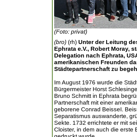
(Foto: privat)
(bro)
(rh)
Unter der Leitung d
Ephrata e.V., Robert Moray, s
Delegation nach Ephrata, U
amerikanischen Freunden das
Städtepartnerschaft zu begeh
Im August 1976 wurde die Städ
Bürgermeister Horst Schlesing
Bruno Schmitt in Ephrata begrü
Partnerschaft mit einer amerik
geborene Conrad BeisseI. Beiss
Separatismus auswanderte, grü
Sekte. 1732 errichtete er mit 
Cloister, in dem auch die erst
gedruckt wurde.