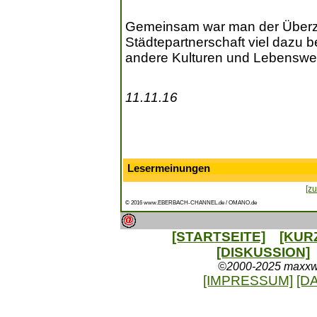
Gemeinsam war man der Überz
Städtepartnerschaft viel dazu b
andere Kulturen und Lebenswe
11.11.16
Lesermeinungen
[zu
© 2016 www.EBERBACH-CHANNEL.de / OMANO.de
[STARTSEITE]
[KUR
[DISKUSSION]
©2000-2025 maxxweb
[IMPRESSUM]
[D