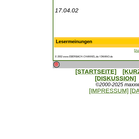
17.04.02
Lesermeinungen
[zu
© 2002 www.EBERBACH-CHANNEL.de / OMANO.de
[STARTSEITE]
[KUR
[DISKUSSION]
©2000-2025 maxxweb
[IMPRESSUM]
[D