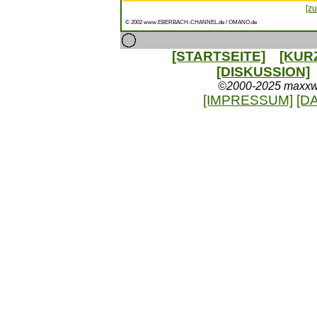
[zu
© 2002 www.EBERBACH-CHANNEL.de / OMANO.de
[STARTSEITE]
[KUR
[DISKUSSION]
©2000-2025 maxxweb
[IMPRESSUM]
[D