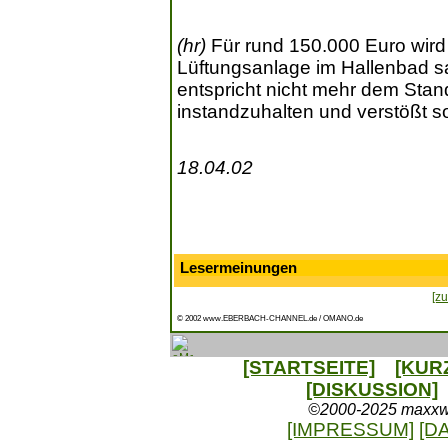
(hr)
Für rund 150.000 Euro wird
Lüftungsanlage im Hallenbad sa
entspricht nicht mehr dem Stand
instandzuhalten und verstößt s
18.04.02
Lesermeinungen
[zu
© 2002 www.EBERBACH-CHANNEL.de / OMANO.de
[STARTSEITE]
[KUR
[DISKUSSION]
©2000-2025 maxxweb
[IMPRESSUM]
[D