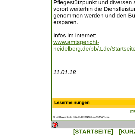
Pflegestützpunkt und diversen 
vorort weiterhin die Dienstleis
genommen werden und den Bürg
ersparen.
Infos im Internet:
www.amtsgericht-
heidelberg.de/pb/,Lde/Startsei
11.01.18
Lesermeinungen
[zu
© 2018 www.EBERBACH-CHANNEL.de / OMANO.de
[STARTSEITE]
[KUR