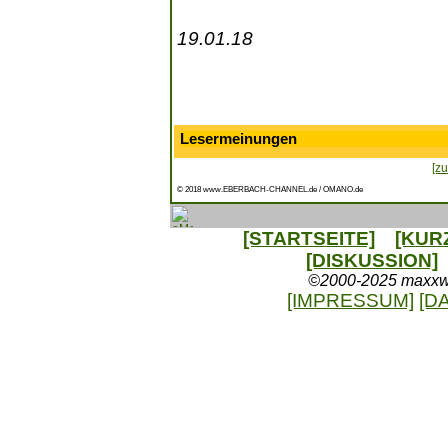
19.01.18
Lesermeinungen
[zu
© 2018 www.EBERBACH-CHANNEL.de / OMANO.de
[STARTSEITE]
[KUR
[DISKUSSION]
©2000-2025 maxxweb
[IMPRESSUM]
[D