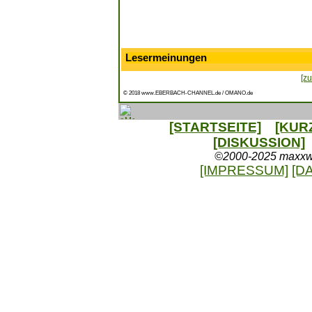
Lesermeinungen
[zu
© 2018 www.EBERBACH-CHANNEL.de / OMANO.de
[STARTSEITE]
[KUR
[DISKUSSION]
©2000-2025 maxxweb
[IMPRESSUM]
[D