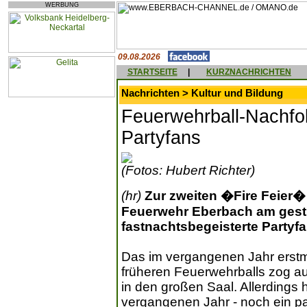
WERBUNG
09.08.2026
STARTSEITE
|
KURZNACHRICHTEN
Nachrichten > Kultur und Bildung
Feuerwehrball-Nachfol
Partyfans
(Fotos: Hubert Richter)
(hr)
Zur zweiten �Fire Feier� 
Feuerwehr Eberbach am ges
fastnachtsbegeisterte Partyfa
Das im vergangenen Jahr erstm
früheren Feuerwehrballs zog a
in den großen Saal. Allerdings 
vergangenen Jahr - noch ein p