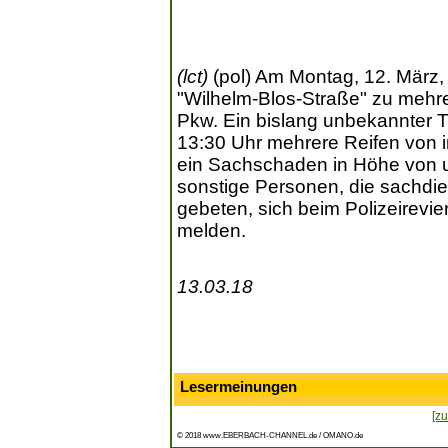
(lct)
(pol) Am Montag, 12. März, 
"Wilhelm-Blos-Straße" zu meh
Pkw. Ein bislang unbekannter T
13:30 Uhr mehrere Reifen von 
ein Sachschaden in Höhe von u
sonstige Personen, die sachdi
gebeten, sich beim Polizeirevie
melden.
13.03.18
Lesermeinungen
[zu
© 2018 www.EBERBACH-CHANNEL.de / OMANO.de