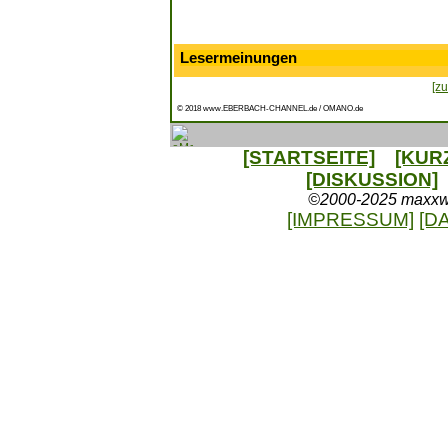
Lesermeinungen
[zu
© 2018 www.EBERBACH-CHANNEL.de / OMANO.de
[STARTSEITE]
[KUR
[DISKUSSION]
©2000-2025 maxxweb
[IMPRESSUM]
[D