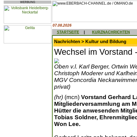
WERBUNG
07.08.2026
STARTSEITE
|
KURZNACHRICHTEN
Nachrichten > Kultur und Bildung
Wechsel im Vorstand -
Oben v.l. Karl Berger, Ortwin We
Christoph Moderer und Karlhein
MGV Concordia Neckarwimmersb
privat)
(hr)
(mcn)
Vorstand Gerhard La
Mitgliederversammlung am Mon
Hütter die anwesenden Mitgli
Tobias Soldner, Ehrenmitgli
Won Lee.