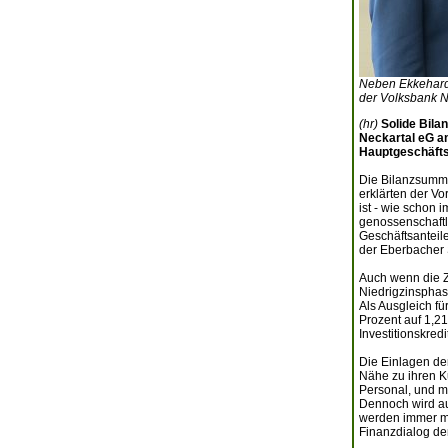
Neben Ekkehard S
der Volksbank Ne
(hr)
Solide Bila
Neckartal eG a
Hauptgeschäfts
Die Bilanzsumme
erklärten der V
ist - wie schon 
genossenschaftl
Geschäftsanteile
der Eberbacher 
Auch wenn die Z
Niedrigzinsphas
Als Ausgleich f
Prozent auf 1,21
Investitionskred
Die Einlagen de
Nähe zu ihren K
Personal, und mi
Dennoch wird au
werden immer me
Finanzdialog de