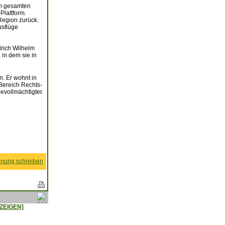
im gesamten
Plattform.
Region zurück.
usflüge
drich Wilhelm
 in dem sie in
n. Er wohnt in
 Bereich Rechts-
evollmächtigter.
nung schreiben
ZEIGEN]