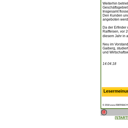
Weiterhin betri
Geschäftsgebiet 
Insgesamt floss
Den Kunden und 
angeboten werd
Da der Erfinder 
Raiffeisen, vor 
diesem Jahr in 
Neu im Vorstand 
Gaiberg, studie
und Wirtschaftsw
14.04.18
Lesermeinu
© 2018 www.EBERBACH
[START