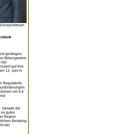
m Vorstandsteam
lksbank
nt gestiegen,
Der Bilanzgewinn
n der
ozent auf ihre
am 12. Juni in
n Regulatorik,
ausforderungen.
tvolumen um 6,6
sind
. Gerade die
 es gutes
der Region.
nlichen Beratung
ht der