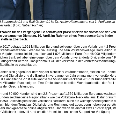
aueressig (l.) und Ralf Gallion (r.) ist Dr. Achim Himmelmann seit 1. April neu i
ckartal. (Foto: Hubert Richter)
nzzahlen für das vergangene Geschäftsjahr präsentierten die Vorstände der Vo
m vergangenen Dienstag, 10. April, im Rahmen eines Pressegesprächs in der
stelle in Eberbach.
 2017 betrage 1,991 Milliarden Euro und sei gegenüber dem Vorjahr um 4,2 Proze
orstandsvorsitzende Ekkehard Saueressig und sein Vorstandskollege Ralf Gallion. 
im Vorjahr - erneut leicht gesunken auf 1,828 Millionen Euro. Den 46.000 Mitglieder
ichen Bank soll aber eine gegenüber dem Vorjahr unveränderte Dividende von 4 Pr
 ausgezahlt werden. Das jedenfalls will der Vorstand in der Vertreterversammlung 
Stadthalle so vorschlagen.
ahlen sich gegenüber dem Vorjahr nicht stark verändert haben, stellten die Theme
e und Digitalisierung die Banker im vergangenen Jahr einmal mehr vor große Her
ür die anhaltende Zinsflaute konnte die Volksbank Neckartal 2017 ihr Kundenkredi
4 Milliarden Euro steigern. Zwei Drittel davon betreffen Wohnbaukredite, der Rest 
ite der Geschäftskunden.
r rund 80.000 Kunden sind um 2,8 Prozent auf 1,559 Milliarden Euro angewachsen
unden zeichnet eine Regionalbank wie die Volksbank Neckartal aus. Dafür braucht
t 350 Beschäftigten ist die Volksbank Neckartal auch ein wichtiger Arbeitgeber in 
ch hier dem Trend zur Digitalisierung Rechnung getragen, denn neben der persö
hr Bankgeschäfte online abgewickelt. Und wenn da einmal etwas nicht klappt, ste
r Volksbank jederzeit rund um die Uhr mit telefonischem Support zur Verfügung.