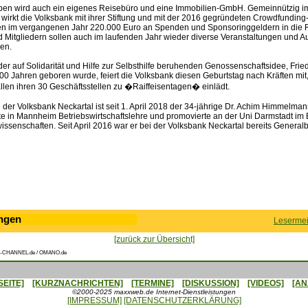
eben wird auch ein eigenes Reisebüro und eine Immobilien-GmbH. Gemeinnützig 
wirkt die Volksbank mit ihrer Stiftung und mit der 2016 gegründeten Crowdfunding-
en im vergangenen Jahr 220.000 Euro an Spenden und Sponsoringgeldern in die 
Mitgliedern sollen auch im laufenden Jahr wieder diverse Veranstaltungen und A
en.
der auf Solidarität und Hilfe zur Selbsthilfe beruhenden Genossenschaftsidee, Frie
200 Jahren geboren wurde, feiert die Volksbank diesen Geburtstag nach Kräften mit,
allen ihren 30 Geschäftsstellen zu �Raiffeisentagen� einlädt.
der Volksbank Neckartal ist seit 1. April 2018 der 34-jährige Dr. Achim Himmelman
rte in Mannheim Betriebswirtschaftslehre und promovierte an der Uni Darmstadt im
issenschaften. Seit April 2016 war er bei der Volksbank Neckartal bereits Generalb
ngen
Lesermei
[zurück zur Übersicht]
-CHANNEL.de / OMANO.de
SEITE]
[KURZNACHRICHTEN]
[TERMINE]
[DISKUSSION]
[VIDEOS]
[AN
©2000-2025 maxxweb.de Internet-Dienstleistungen
[IMPRESSUM]
[DATENSCHUTZERKLÄRUNG]