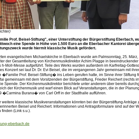
ichter)
milie Prof. Beisel-Stiftung", einer Unterstiftung der Bürgerstiftung Eberbach, 
ttwoch eine Spende in Höhe von 1.500 Euro an die Eberbacher Kantorei überg
tungszweck wurde hiermit klassische Musik gefördert.
etzten evangelischen Michaelskirche in Eberbach wurde am Palmsonntag, 25. März,
ter der Gesamtleitung von Kirchenmusikdirektor Achim Plagge in beeindruckende
 h-Moll-Messe aufgeführt. Teile des Werks wurden außerdem im Karfreitag-Gottes
ses Konzert sei laut Dr. Dr. Evi Beisel, die im vergangenen Jahr gemeinsam mit ihr
e �Familie Prof. Beisel-Stiftung� ins Leben gerufen hatte, im Sinne ihrer Stiftung 
i gemeinsam mit dem Vorsitzenden der Bürgerstiftung, Frieder Reichert (rechts im
 die Spende. Der Kirchenmusikdirektor berichtete unter anderem über bereits durch
ich der Kirchenmusik und warf einen Blick auf Veranstaltungen, die in der Planung
 �Carmina Burana� von Carl Orff in der Stadthalle aufführen.
r weitere klassische Musikveranstaltungen könnten bei der Bürgerstiftung Anträge
 erinnerten Beisel und Reichert. Informationen und Antragsformulare sind auf der W
 finden (Link s.u.).
ftung-eberbach.de