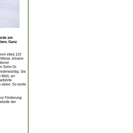
wurde am
eben. Ganz
 von etwa 110
r Weise Johann
dienst
em Sohn Dr.
förderwürdig. Sie
 Bild), an
geführte
 seien. So wolle
 zur Förderung
ebsite der