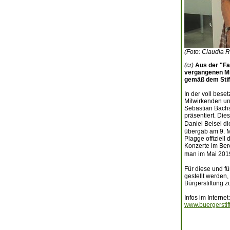
(Foto: Claudia R
(cr)
Aus der "Fa
vergangenen Mi
gemäß dem Stif
In der voll bes
Mitwirkenden un
Sebastian Bachs
präsentiert. Die
Daniel Beisel di
übergab am 9. Ma
Plagge offiziell
Konzerte im Bere
man im Mai 2019
Für diese und fü
gestellt werden,
Bürgerstiftung zu
Infos im Internet:
www.buergersti