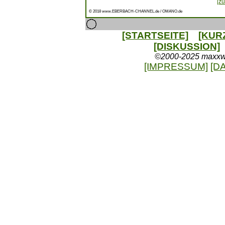
[zu
© 2018 www.EBERBACH-CHANNEL.de / OMANO.de
[STARTSEITE]
[KUR
[DISKUSSION]
©2000-2025 maxxweb
[IMPRESSUM]
[D