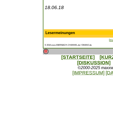
18.06.18
Lesermeinungen
[zu
© 2018 www.EBERBACH-CHANNEL.de / OMANO.de
[STARTSEITE]
[KUR
[DISKUSSION]
©2000-2025 maxxweb
[IMPRESSUM]
[D