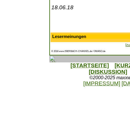
18.06.18
Lesermeinungen
[zu
© 2018 www.EBERBACH-CHANNEL.de / OMANO.de
[STARTSEITE]
[KUR
[DISKUSSION]
©2000-2025 maxxweb
[IMPRESSUM]
[D