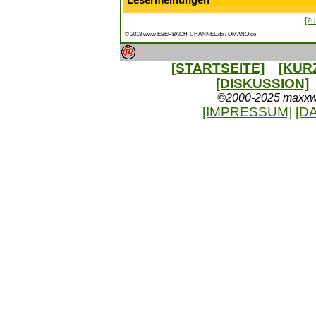
Lesermeinungen
[zu
© 2018 www.EBERBACH-CHANNEL.de / OMANO.de
[STARTSEITE]
[KUR
[DISKUSSION]
©2000-2025 maxxweb
[IMPRESSUM]
[D