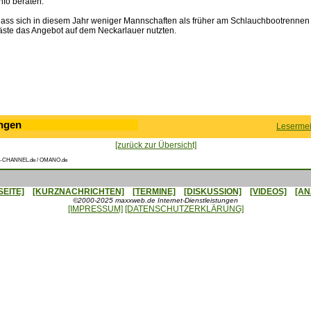
Info beraten.
 dass sich in diesem Jahr weniger Mannschaften als früher am Schlauchbootrennen 
ste das Angebot auf dem Neckarlauer nutzten.
ngen
Lesermei
[zurück zur Übersicht]
-CHANNEL.de / OMANO.de
SEITE]
[KURZNACHRICHTEN]
[TERMINE]
[DISKUSSION]
[VIDEOS]
[AN
©2000-2025 maxxweb.de Internet-Dienstleistungen
[IMPRESSUM]
[DATENSCHUTZERKLÄRUNG]