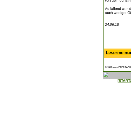
von der Tourist-
Auffallend war,
auch weniger Gä
24.06.18
Lesermeinu
© 2018 www.EBERBACH
[START