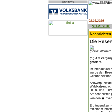
WERBUNG
08.08.2026
STARTSEITE
Nachrichten 
Die Reser
(Fotos: Wörner/H
(hr)
Am vergang
gefeiert.
Im Interkulturel
wurde den Besuc
Gesundheit hab
Schwerpunkt der
Waldkatzenbach 
DLRG und THW or
Am schnellsten 
von den �Rivers
Ergänzend zur r
mit einem Infost