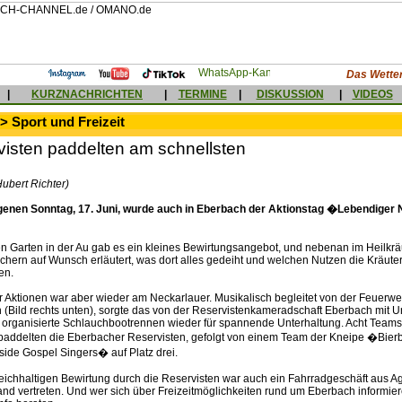
Das Wetter
|
KURZNACHRICHTEN
|
TERMINE
|
DISKUSSION
|
VIDEOS
> Sport und Freizeit
visten paddelten am schnellsten
ubert Richter)
enen Sonntag, 17. Juni, wurde auch in Eberbach der Aktionstag �Lebendiger
len Garten in der Au gab es ein kleines Bewirtungsangebot, und nebenan im Heilkrä
hern auf Wunsch erläutert, was dort alles gedeiht und welchen Nutzen die Kräuter 
en.
 Aktionen war aber wieder am Neckarlauer. Musikalisch begleitet von der Feuerwe
(Bild rechts unten), sorgte das von der Reservistenkameradschaft Eberbach mit U
ganisierte Schlauchbootrennen wieder für spannende Unterhaltung. Acht Teams 
paddelten die Eberbacher Reservisten, gefolgt von einem Team der Kneipe �Bi
ide Gospel Singers� auf Platz drei.
eichhaltigen Bewirtung durch die Reservisten war auch ein Fahrradgeschäft aus A
and vertreten. Und wer sich über Freizeitmöglichkeiten rund um Eberbach informier