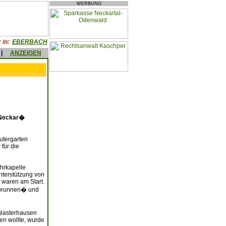
WERBUNG
 in:
EBERBACH
|
ANZEIGEN
 Neckar�
utergarten
für die
hrkapelle
nterstützung von
waren am Start.
erbrunnen� und
glasterhausen
en wollte, wurde