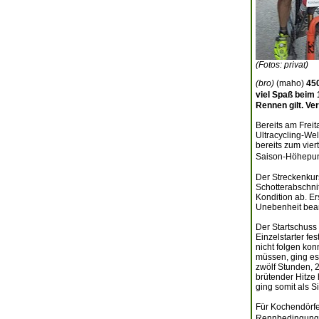
(Fotos: privat)
(bro)
(maho)
45
viel Spaß beim
Rennen gilt. Ve
Bereits am Frei
Ultracycling-We
bereits zum vier
Saison-Höhepunk
Der Streckenkur
Schotterabschnit
Kondition ab. E
Unebenheit bean
Der Startschuss
Einzelstarter fe
nicht folgen ko
müssen, ging es 
zwölf Stunden, 
brütender Hitze
ging somit als S
Für Kochendörfe
Rennbedingungen