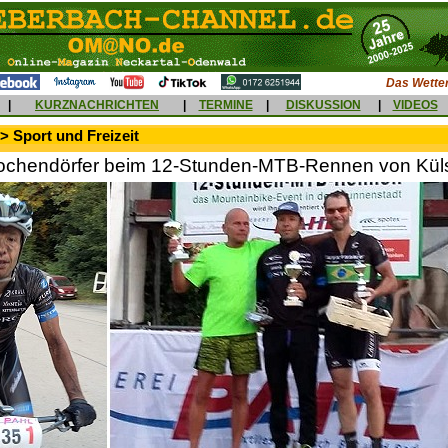
Das Wetter
|
KURZNACHRICHTEN
|
TERMINE
|
DISKUSSION
|
VIDEOS
> Sport und Freizeit
Kochendörfer beim 12-Stunden-MTB-Rennen von Kü