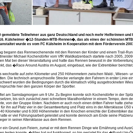
0 gemeldete Teilnehmer aus ganz Deutschland und noch mehr Helferinnen und H
 16. Külsheimer �12-Stunden-MTB-Rennen�, das als eines der schönsten MTB
ranstaltet wurde es vom FC Külsheim in Kooperation mit dem Förderverein 200
tag begann das Rennwochenende mit den Rennen der Kinder und einem Trail-Run
ltmeister Michael Kochendörfer vom VfR Waldkatzenbach startete nach 2005, 200
ten Mal bei dieser Veranstaltung und hatte das Rennen bewusst in die Vorbereitun
t, das �Race Around Austria im August, eingebaut, wie der Extrembiker berichtet
s wechselte auf zehn Kilometer und 250 Höhenmetern zwischen Wald-, Wiesen- u
ten. Die technisch anspruchsvolle Strecke verlangte den Fahrern in erster Linie 
rschwert wurden die Bedingungen durch die klimatisch völlig ausgetrockneten Wie
spruchte hier den ganzen Körper der Sportler.
 fiel am Samstagmorgen um 9 Uhr. Zu Beginn konnte sich Kochendörfer in der Spi
stsetzen, bis sich zunächst zwei schnellere Marathonfahrer in einem Tempo, dem der
nnte, von der Gruppe lösten. Nachdem er auch noch einen dritten Fahrer hatte zieh
für ihn auf Platz vier in der Gesamtwertung und Platz eins in der Altersklasse Ü50 
240 Kilometer und 6.000 Höhenmeter in den Knochen erreichte der Extrembiker das 
 hatte er viel Führungsarbeit geleistet und konnte dennoch am Ende seine Platzier
ieger in seiner Altersklasse aus dem Rennen.
r ein Grund zum Feiern, zumal er mit dem Rennen Dinge wie Ernährung und Ausrü
 testen konnte. �Alles hat gut funktioniert, so bin gerüstet für das �Rund-Um-Ös