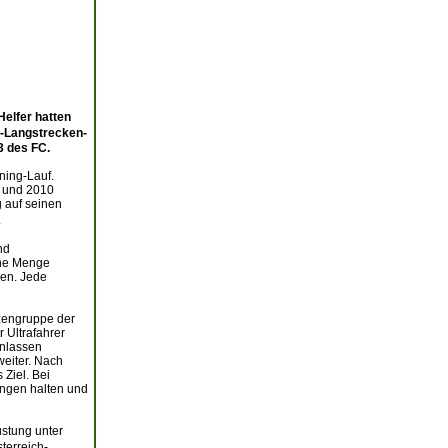
elfer hatten
-Langstrecken-
3 des FC.
ning-Lauf.
9 und 2010
g auf seinen
.
nd
eine Menge
sen. Jede
tzengruppe der
 Ultrafahrer
enlassen
weiter. Nach
Ziel. Bei
ungen halten und
stung unter
terreich-