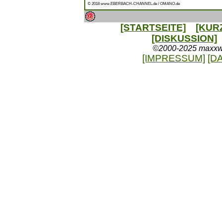
© 2018 www.EBERBACH-CHANNEL.de / OMANO.de
[STARTSEITE]
[KUR
[DISKUSSION]
©2000-2025 maxxweb
[IMPRESSUM]
[D