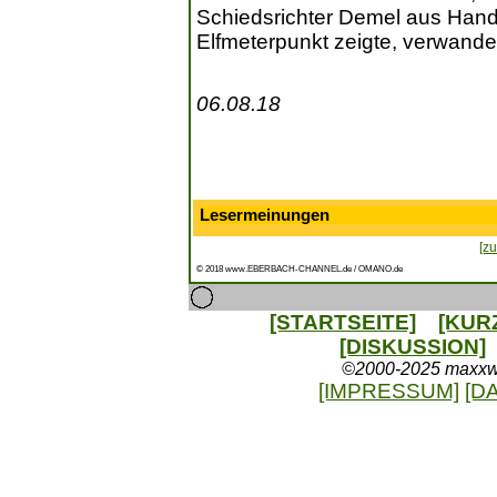
Schiedsrichter Demel aus Hand
Elfmeterpunkt zeigte, verwande
06.08.18
Lesermeinungen
[zu
© 2018 www.EBERBACH-CHANNEL.de / OMANO.de
[STARTSEITE]
[KUR
[DISKUSSION]
©2000-2025 maxxweb
[IMPRESSUM]
[D