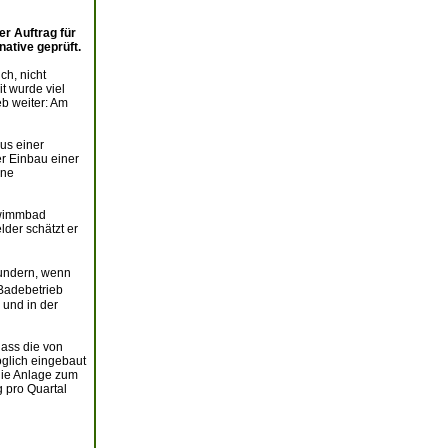
r Auftrag für
ative geprüft.
ch, nicht
t wurde viel
eb weiter: Am
us einer
r Einbau einer
ine
hwimmbad
der schätzt er
wundern, wenn
Badebetrieb
 und in der
dass die von
glich eingebaut
 die Anlage zum
 pro Quartal