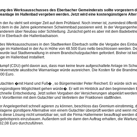
zung des Werksausschusses des Eberbacher Gemeinderats sollte vorgestern de
anlage im Hallenbad vergeben werden. Jetzt wird eine kostengünstigere Altern
 der Au steht seit einiger Zeit auf dem Prüfstand. Noch immer ist, zumindest öffentli
t dem in die Jahre gekommenen Schwimmbad passieren wird. In der Vergangenhei
er anderem über Neubau oder Schließung. Zunächst geht es aber mit dem Badebetri
t in Eberbach die Hallenbadsaison.
 des Werksausschusses in den Stadtwerken Eberbach sollte die Vergabe des Einba
e im Hallenbad in der Au in Höhe von 48.500 Euro netto beschlossen werden. De
wurde laut Stadtverwaltung in einem Brandschutzgutachten gefordert. Bisher ist ke
e im Hallenbad installiert.
Stumpf (CDU) geht davon aus, dass man keine teure aufgeschaltete Anlage im Sc
unkvernetzte akustische Warnanlage würde ausreichen. Die Kosten für die Brandmel
000 Euro.
tachten �mit Hand und Fuß� , so Bürgermeister Peter Reichert. Er würde sich 
ngünstigere Möglichkeit gehen würde�. Er will im Hinblick auf den beginnenden 
schnelle Entscheidung. Jetzt sollen Vorgaben der Versicherungen abgeklärt werden
n Vororttermin mit dem Gutachter und Vertretern der Fraktionen stattfinden.
er Angelegenheit schnell agieren zu können, beschloss das Gremium einstimmig, 
lagene günstigere Alternative von einem Gutachter überprüft werden und wenn mö
ls diese Lösung nicht umsetzbar sei, soll die Firma Hallermeier beauftragt werden
gebotspreis einzubauen. Außerdem soll sie dann den Auftrag erhalten, die Wartung
32,08 Euro durchzuführen.