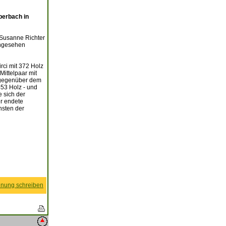
berbach in
 Susanne Richter
angesehen
rci mit 372 Holz
Mittelpaar mit
e gegenüber dem
53 Holz - und
e sich der
r endete
nsten der
nung schreiben