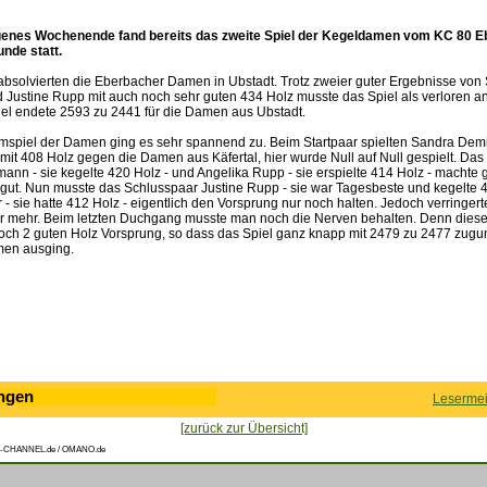
enes Wochenende fand bereits das zweite Spiel der Kegeldamen vom KC 80 E
nde statt.
 absolvierten die Eberbacher Damen in Ubstadt. Trotz zweier guter Ergebnisse von
d Justine Rupp mit auch noch sehr guten 434 Holz musste das Spiel als verloren 
el endete 2593 zu 2441 für die Damen aus Ubstadt.
mspiel der Damen ging es sehr spannend zu. Beim Startpaar spielten Sandra Demi
 mit 408 Holz gegen die Damen aus Käfertal, hier wurde Null auf Null gespielt. Das 
ann - sie kegelte 420 Holz - und Angelika Rupp - sie erspielte 414 Holz - macht
gut. Nun musste das Schlusspaar Justine Rupp - sie war Tagesbeste und kegelte 4
- sie hatte 412 Holz - eigentlich den Vorsprung nur noch halten. Jedoch verringert
 mehr. Beim letzten Duchgang musste man noch die Nerven behalten. Denn diese
 noch 2 guten Holz Vorsprung, so dass das Spiel ganz knapp mit 2479 zu 2477 zugu
en ausging.
ngen
Lesermei
[zurück zur Übersicht]
-CHANNEL.de / OMANO.de