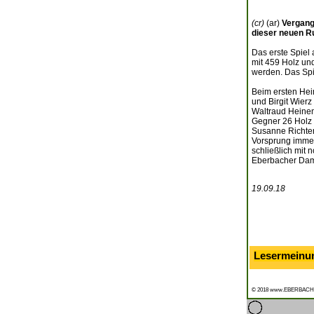
(cr)
(ar)
Vergang
dieser neuen Ru
Das erste Spiel
mit 459 Holz un
werden. Das Spi
Beim ersten Hei
und Birgit Wierz
Waltraud Heinem
Gegner 26 Holz 
Susanne Richter 
Vorsprung immer
schließlich mit
Eberbacher Dam
19.09.18
Lesermeinu
© 2018 www.EBERBACH