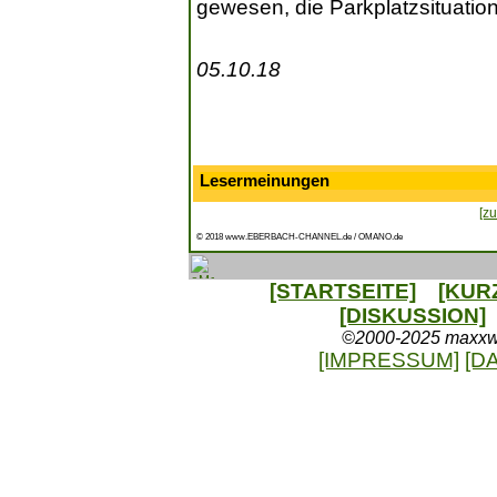
gewesen, die Parkplatzsituatio
05.10.18
Lesermeinungen
[zu
© 2018 www.EBERBACH-CHANNEL.de / OMANO.de
[STARTSEITE]
[KUR
[DISKUSSION]
©2000-2025 maxxweb
[IMPRESSUM]
[D