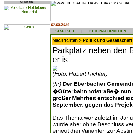
WERBUNG
07.08.2026
STARTSEITE
|
KURZNACHRICHTEN
Nachrichten > Politik und Gesellschaft
Parkplatz neben den B
er ist
(Foto: Hubert Richter)
(hr)
Der Eberbacher Gemeinde
�Güterbahnhofstraße� nun do
großer Mehrheit entschied s
September, gegen das Projek
Das Thema war zuletzt im Janu
wurde aber ohne Beschluss vert
erneut drei Varianten zur Abs