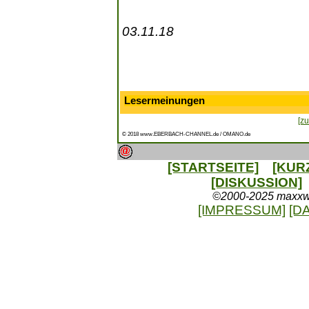
03.11.18
Lesermeinungen
[zu
© 2018 www.EBERBACH-CHANNEL.de / OMANO.de
[STARTSEITE]
[KUR
[DISKUSSION]
©2000-2025 maxxweb
[IMPRESSUM]
[D