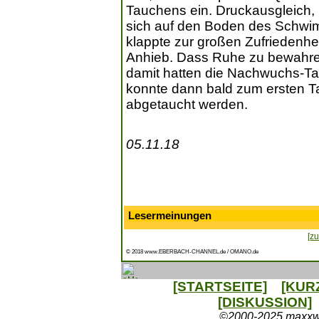
Tauchens ein. Druckausgleich,
sich auf den Boden des Schwi
klappte zur großen Zufriedenhe
Anhieb. Dass Ruhe zu bewahren
damit hatten die Nachwuchs-Ta
konnte dann bald zum ersten 
abgetaucht werden.
05.11.18
Lesermeinungen
[zu
© 2018 www.EBERBACH-CHANNEL.de / OMANO.de
[STARTSEITE]
[KUR
[DISKUSSION]
©2000-2025 maxxweb