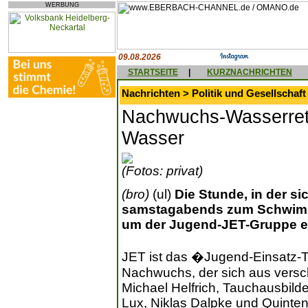
WERBUNG
09.08.2026
STARTSEITE
|
KURZNACHRICHTEN
Nachrichten > Politik und Gesellschaft
Nachwuchs-Wasserrette
Wasser
(Fotos: privat)
(bro)
(ul)
Die Stunde, in der s
samstagabends zum Schwimmtra
um der Jugend-JET-Gruppe e
JET ist das �Jugend-Einsatz-
Nachwuchs, der sich aus vers
Michael Helfrich, Tauchausbild
Lux, Niklas Dalpke und Quinten