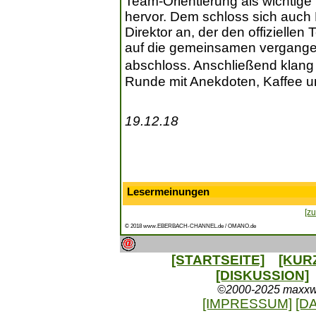
Team-Orientierung als wichtige 
hervor. Dem schloss sich auch D
Direktor an, der den offiziellen 
auf die gemeinsamen vergange
abschloss. Anschließend klang
Runde mit Anekdoten, Kaffee 
19.12.18
Lesermeinungen
[zu
© 2018 www.EBERBACH-CHANNEL.de / OMANO.de
[STARTSEITE]
[KUR
[DISKUSSION]
©2000-2025 maxxweb
[IMPRESSUM]
[D