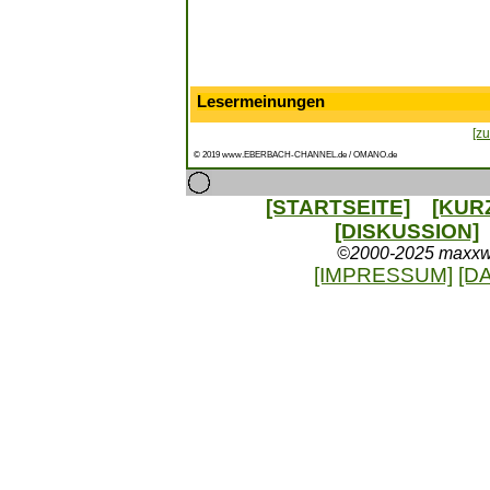
Lesermeinungen
[zu
© 2019 www.EBERBACH-CHANNEL.de / OMANO.de
[STARTSEITE]
[KUR
[DISKUSSION]
©2000-2025 maxxweb
[IMPRESSUM]
[D