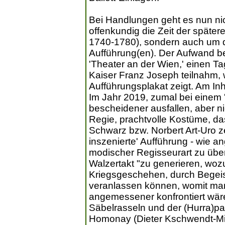
Bei Handlungen geht es nun nich
offenkundig die Zeit der später
1740-1780), sondern auch um di
Aufführung(en). Der Aufwand be
'Theater an der Wien,' einen Ta
Kaiser Franz Joseph teilnahm, w
Aufführungsplakat zeigt. Am In
Im Jahr 2019, zumal bei einem 
bescheidener ausfallen, aber ni
Regie, prachtvolle Kostüme, d
Schwarz bzw. Norbert Art-Uro ze
inszenierte' Aufführung - wie an
modischer Regisseurart zu über
Walzertakt "zu generieren, woz
Kriegsgeschehen, durch Begeis
veranlassen können, womit ma
angemessener konfrontiert wär
Säbelrasseln und der (Hurra)p
Homonay (Dieter Kschwendt-Mic