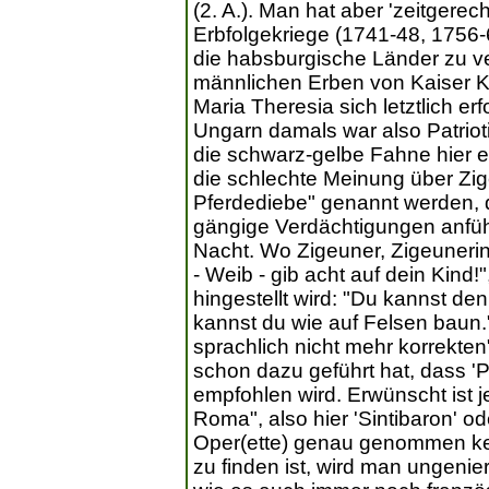
(2. A.). Man hat aber 'zeitgerec
Erbfolgekriege (1741-48, 1756-6
die habsburgische Länder zu ve
männlichen Erben von Kaiser K
Maria Theresia sich letztlich er
Ungarn damals war also Patriot
die schwarz-gelbe Fahne hier es
die schlechte Meinung über Zige
Pferdediebe" genannt werden, d
gängige Verdächtigungen anfüh
Nacht. Wo Zigeuner, Zigeunerin
- Weib - gib acht auf dein Kind!"
hingestellt wird: "Du kannst den
kannst du wie auf Felsen baun.
sprachlich nicht mehr korrekten
schon dazu geführt hat, dass 'Pa
empfohlen wird. Erwünscht ist j
Roma", also hier 'Sintibaron' o
Oper(ette) genau genommen kei
zu finden ist, wird man ungeniert