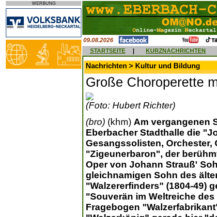
WERBUNG
09.08.2026
STARTSEITE
|
KURZNACHRICHTEN
Nachrichten > Kultur und Bildung
Große Choroperette m
(Foto: Hubert Richter)
(bro)
(khm)
Am vergangenen So
Eberbacher Stadthalle die "J
Gesangssolisten, Orchester, 
"Zigeunerbaron", der berühm
Oper von Johann Strauß' Soh
gleichnamigen Sohn des älte
"Walzererfinders" (1804-49) 
"Souverän im Weltreiche des D
Fragebogen "Walzerfabrikant"