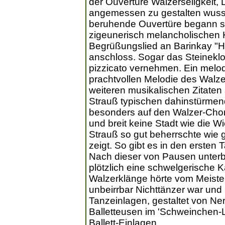
der Ouvertüre Walzerseligkeit,
angemessen zu gestalten wusste
beruhende Ouvertüre begann so
zigeunerisch melancholischen K
Begrüßungslied an Barinkay "H
anschloss. Sogar das Steinekl
pizzicato vernehmen. Ein melo
prachtvollen Melodie des Walzer
weiteren musikalischen Zitaten 
Strauß typischen dahinstürme
besonders auf den Walzer-Chor (3
und breit keine Stadt wie die W
Strauß so gut beherrschte wie 
zeigt. So gibt es in den ersten
Nach dieser von Pausen unterb
plötzlich eine schwelgerische K
Walzerklänge hörte vom Meiste
unbeirrbar Nichttänzer war und
Tanzeinlagen, gestaltet von Nera
Balletteusen im 'Schweinchen-
Ballett-Einlagen.