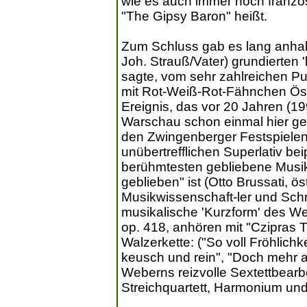
wie es auch immer noch französ
"The Gipsy Baron" heißt.
Zum Schluss gab es lang anha
Joh. Strauß/Vater) grundierten '
sagte, vom sehr zahlreichen Pub
mit Rot-Weiß-Rot-Fähnchen Öste
Ereignis, das vor 20 Jahren (1
Warschau schon einmal hier geb
den Zwingenberger Festspielen.
unübertrefflichen Superlativ be
berühmtesten gebliebene Musike
geblieben" ist (Otto Brussati, ö
Musikwissenschaft-ler und Schrif
musikalische 'Kurzform' des We
op. 418, anhören mit "Czipras T
Walzerkette: ("So voll Fröhlichke
keusch und rein", "Doch mehr a
Weberns reizvolle Sextettbearb
Streichquartett, Harmonium und