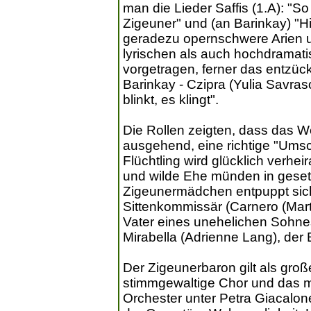
man die Lieder Saffis (1.A): "So
Zigeuner" und (an Barinkay) "H
geradezu opernschwere Arien 
lyrischen als auch hochdramati
vorgetragen, ferner das entzück
Barinkay - Czipra (Yulia Savraso
blinkt, es klingt".
Die Rollen zeigten, dass das Wer
ausgehend, eine richtige "Umsch
Flüchtling wird glücklich verhe
und wilde Ehe münden in geset
Zigeunermädchen entpuppt sich
Sittenkommissär (Carnero (Marti
Vater eines unehelichen Sohnes
Mirabella (Adrienne Lang), der 
Der Zigeunerbaron gilt als groß
stimmgewaltige Chor und das mit
Orchester unter Petra Giacalon