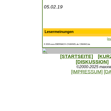
05.02.19
Lesermeinungen
[zu
© 2019 www.EBERBACH-CHANNEL.de / OMANO.de
[STARTSEITE]
[KUR
[DISKUSSION]
©2000-2025 maxxweb
[IMPRESSUM]
[D