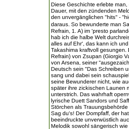
Diese Geschichte erlebte man, 
Dauer, mit den zündenden Melo
den unvergänglichen "hits" - "h
daraus. So bewunderte man Sand
Refrain, 1. A) im 'presto parland
hab ich die halbe Welt durchrei
alles auf Ehr', das kann ich u
Takashima kraftvoll gesungen. D
Refrain) von Zsupan (Giorgio V
von Arsena, seiner "ausgezaich
Deutsch sein "Das Schreiben u
sang und dabei sein schauspiele
seine Bewunderer nicht, wie au
später ihre zickischen Launen m
unterstrich. Das wahrhaft oper
lyrische Duett Sandors und Saf
Störchen als Trauungsbehörde (2
Sag du's! Der Dompfaff, der hat
beeindruckte unverwüstlich au
Melodik sowohl sängerisch wie