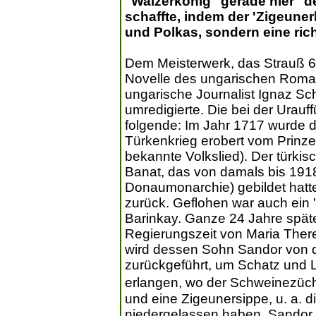
"Walzerkönig" gerade hier 
schaffte, indem der 'Zigeuner
und Polkas, sondern eine rich
Dem Meisterwerk, das Strauß 60
Novelle des ungarischen Roman
ungarische Journalist Ignaz Schn
umredigierte. Die bei der Urauf
folgende: Im Jahr 1717 wurde 
Türkenkrieg erobert vom Prinze
bekannte Volkslied). Der türkis
Banat, das von damals bis 191
Donaumonarchie) gebildet hatte
zurück. Geflohen war auch ein 
Barinkay. Ganze 24 Jahre später 
Regierungszeit von Maria There
wird dessen Sohn Sandor von 
zurückgeführt, um Schatz und 
erlangen, wo der Schweinezüch
und eine Zigeunersippe, u. a. di
niedergelassen haben. Sandor 