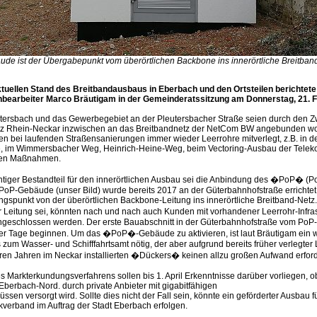
de ist der Übergabepunkt vom überörtlichen Backbone ins innerörtliche Breitband
tuellen Stand des Breitbandausbaus in Eberbach und den Ortsteilen berichtete
hbearbeiter Marco Bräutigam in der Gemeinderatssitzung am Donnerstag, 21. F
eutersbach und das Gewerbegebiet an der Pleutersbacher Straße seien durch den
z Rhein-Neckar inzwischen an das Breitbandnetz der NetCom BW angebunden w
 bei laufenden Straßensanierungen immer wieder Leerrohre mitverlegt, z.B. in d
, im Wimmersbacher Weg, Heinrich-Heine-Weg, beim Vectoring-Ausbau der Telek
ren Maßnahmen.
htiger Bestandteil für den innerörtlichen Ausbau sei die Anbindung des �PoP� (Po
PoP-Gebäude (unser Bild) wurde bereits 2017 an der Güterbahnhofstraße errichtet.
ngspunkt von der überörtlichen Backbone-Leitung ins innerörtliche Breitband-Netz.
 Leitung sei, könnten nach und nach auch Kunden mit vorhandener Leerrohr-Infras
ngeschlossen werden. Der erste Bauabschnitt in der Güterbahnhofstraße vom P
ser Tage beginnen. Um das �PoP�-Gebäude zu aktivieren, ist laut Bräutigam ein w
 zum Wasser- und Schifffahrtsamt nötig, der aber aufgrund bereits früher verlegter
ren Jahren im Neckar installierten �Dückers� keinen allzu großen Aufwand erford
 Markterkundungsverfahrens sollen bis 1. April Erkenntnisse darüber vorliegen, o
berbach-Nord. durch private Anbieter mit gigabitfähigen
ssen versorgt wird. Sollte dies nicht der Fall sein, könnte ein geförderter Ausbau f
verband im Auftrag der Stadt Eberbach erfolgen.