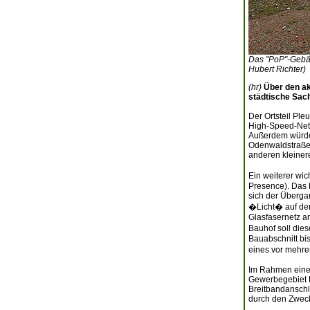
Das "PoP"-Gebäu
Hubert Richter)
(hr)
Über den ak
städtische Sac
Der Ortsteil Pl
High-Speed-Net
Außerdem würden
Odenwaldstraße
anderen kleine
Ein weiterer wic
Presence). Das 
sich der Überga
�Licht� auf der
Glasfasernetz a
Bauhof soll die
Bauabschnitt bis
eines vor mehre
Im Rahmen eines
Gewerbegebiet E
Breitbandanschlü
durch den Zweck