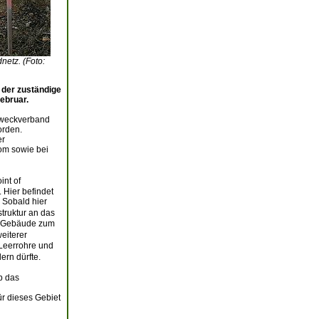
netz. (Foto:
 der zuständige
ebruar.
 Zweckverband
orden.
er
om sowie bei
int of
 Hier befindet
 Sobald hier
truktur an das
oP-Gebäude zum
eiterer
 Leerrohre und
ern dürfte.
b das
ür dieses Gebiet